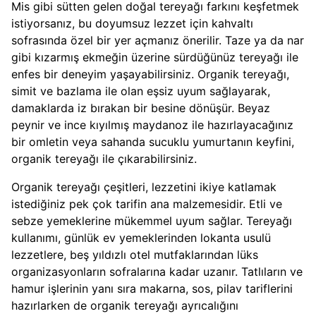
Mis gibi sütten gelen doğal tereyağı farkını keşfetmek
istiyorsanız, bu doyumsuz lezzet için kahvaltı
sofrasında özel bir yer açmanız önerilir. Taze ya da nar
gibi kızarmış ekmeğin üzerine sürdüğünüz tereyağı ile
enfes bir deneyim yaşayabilirsiniz. Organik tereyağı,
simit ve bazlama ile olan eşsiz uyum sağlayarak,
damaklarda iz bırakan bir besine dönüşür. Beyaz
peynir ve ince kıyılmış maydanoz ile hazırlayacağınız
bir omletin veya sahanda sucuklu yumurtanın keyfini,
organik tereyağı ile çıkarabilirsiniz.
Organik tereyağı çeşitleri, lezzetini ikiye katlamak
istediğiniz pek çok tarifin ana malzemesidir. Etli ve
sebze yemeklerine mükemmel uyum sağlar. Tereyağı
kullanımı, günlük ev yemeklerinden lokanta usulü
lezzetlere, beş yıldızlı otel mutfaklarından lüks
organizasyonların sofralarına kadar uzanır. Tatlıların ve
hamur işlerinin yanı sıra makarna, sos, pilav tariflerini
hazırlarken de organik tereyağı ayrıcalığını