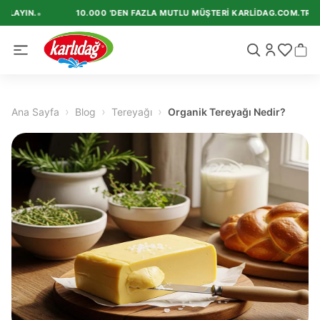
•
AYIN.
10.000 'DEN FAZLA MUTLU MÜŞTERI KARLIDAG.COM.TR'I TER
›
›
›
Ana Sayfa
Blog
Tereyağı
Organik Tereyağı Nedir?