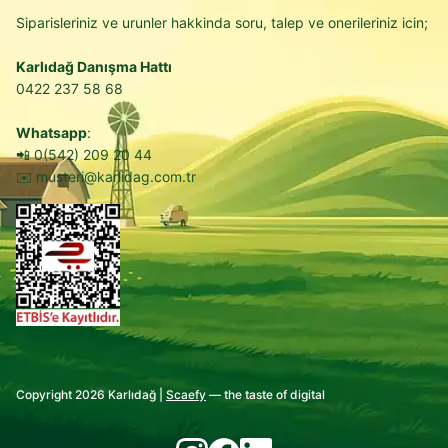
Siparisleriniz ve urunler hakkinda soru, talep ve onerileriniz icin;
Karlıdağ Danışma Hattı
0422 237 58 68
Whatsapp
:
📲
0(542) 209 20 44
✉️
musteri@karlidag.com.tr
Copyright 2026 Karlıdağ |
Scaefy
— the taste of digital