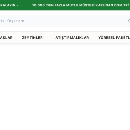
•
ALAYIN.
10.000 'DEN FAZLA MUTLU MÜŞTERI KARLIDAG.COM.TR'I TE
AKLAR
ZEYTINLER
ATIŞTIRMALIKLAR
YÖRESEL PAKETL