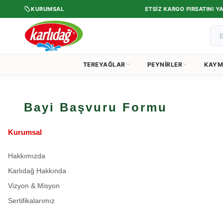
•
 TERCIH ETTI.
KURUMSAL
1.750 TL VE ÜZERI ÜCRETSIZ KARGO FIRSATINI YAK
TEREYAĞLAR
PEYNIRLER
KAYM
Bayi Başvuru Formu
Kurumsal
Hakkımızda
Karlıdağ Hakkında
Vizyon & Misyon
Sertifikalarımız