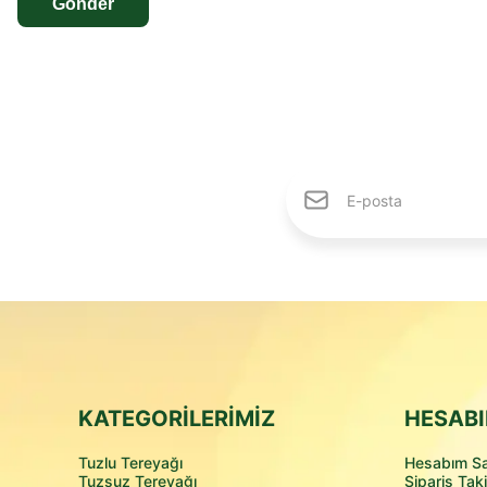
Gönder
KATEGORİLERİMİZ
HESABI
Tuzlu Tereyağı
Hesabım Sa
Tuzsuz Tereyağı
Sipariş Taki