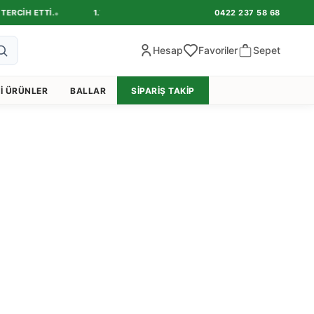
•
RCIH ETTI.
1.750 TL VE ÜZERI ÜCRETSIZ KARGO FIRSATINI YAKALA
0422 237 58 68
Hesap
Favoriler
Sepet
I ÜRÜNLER
BALLAR
SIPARIŞ TAKIP