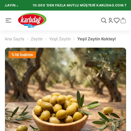
•
ALAYIN.
10.000 'DEN FAZLA MUTLU MÜŞTERI KARLIDAG.COM.TR'I TE
›
›
›
Ana Sayfa
Zeytin
Yeşil Zeytin
Yeşil Zeytin Kokteyl
%
16
İndirim