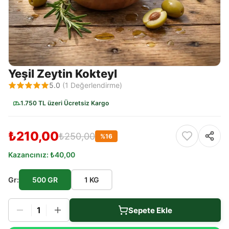
Yeşil Zeytin Kokteyl
5.0
(
1
Değerlendirme)
1.750 TL üzeri Ücretsiz Kargo
₺210,00
₺250,00
%
16
Kazancınız:
₺40,00
Gr
:
500 GR
1 KG
1
Sepete Ekle