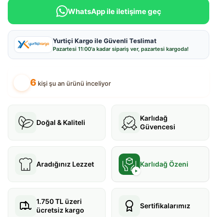
WhatsApp ile iletişime geç
Yurtiçi Kargo ile Güvenli Teslimat
Pazartesi
11:00
'a kadar sipariş ver, pazartesi kargoda!
6
kişi şu an ürünü inceliyor
Karlıdağ
Doğal & Kaliteli
Güvencesi
Aradığınız Lezzet
Karlıdağ Özeni
1.750 TL üzeri
Sertifikalarımız
ücretsiz kargo