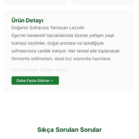
Ürün Detayı
Doğanın Sofranıza Yansıyan Lezzeti
Ege’nin bereketli topraklarında özenle yetişen yeşil
kokteyl zeytinler, doğal aroması ve tazeliğiyle
sofralarınıza canlılık katıyor. Her tanesi elle toplanarak
fermente edilmeden, ideal tuz oranında hazırlanır.
Her Lokmada Zengin Aroma
Salatalardan mezelere, kahvaltıdan atıştırmalıklara kadar
Daha Fazla Göster
her öğünde farkını hissettiren bu özel zeytin; dolgun eti,
hafif tuzlu tadı ve dengeli asiditesiyle damaklarda kalıcı
bir lezzet bırakır.
Sunumların Vazgeçilmezi
Misafir sofralarının yıldızı olan yeşil kokteyl zeytin, peynir
tabaklarında veya sade haliyle sunumlarınıza zarafet
Sıkça Sorulan Sorular
katar. Cam kavanozlarda hijyenik biçimde paketlenerek