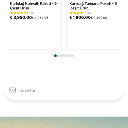
Karlıdağ Kahvaltı Paketi - 9
Karlıdağ Tanışma Paketi - 5
Çeşit Ürün
Çeşit Ürün
(
13
)
(
47
)
₺
3,950.00
₺
1,800.00
₺
4,954.05
₺
2,400.00
Sepete Ekle
Sepete Ekle
Karlıdağ Ailesine Katıl