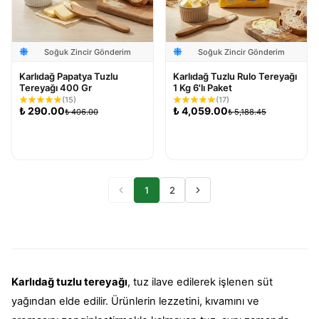
Soğuk Zincir Gönderim
Soğuk Zincir Gönderim
Karlıdağ Papatya Tuzlu
Karlıdağ Tuzlu Rulo Tereyağı
Tereyağı 400 Gr
1 Kg 6'lı Paket
(
15
)
(
17
)
₺
290.00
₺
4,059.00
₺
406.00
₺
5,188.45
Sepete Ekle
Sepete Ekle
1
2
Karlıdağ tuzlu tereyağı
, tuz ilave edilerek işlenen süt
yağından elde edilir. Ürünlerin lezzetini, kıvamını ve