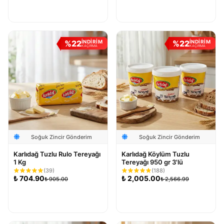
Sepete Ekle
Sepete Ekle
%
22
%
22
İNDİRİM
İNDİRİM
KAÇIRMA
KAÇIRMA
Soğuk Zincir Gönderim
Soğuk Zincir Gönderim
Karlıdağ Tuzlu Rulo Tereyağı
Karlıdağ Köylüm Tuzlu
1 Kg
Tereyağı 950 gr 3'lü
(
39
)
(
188
)
₺
704.90
₺
2,005.00
₺
905.00
₺
2,566.99
Sepete Ekle
Sepete Ekle