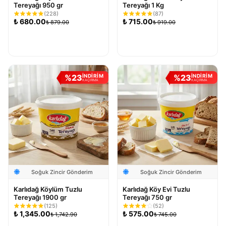
Tereyağı 950 gr
Tereyağı 1 Kg
(
228
)
(
87
)
₺
680.00
₺
715.00
₺
879.00
₺
919.00
Sepete Ekle
Sepete Ekle
%
23
%
23
İNDİRİM
İNDİRİM
KAÇIRMA
KAÇIRMA
Soğuk Zincir Gönderim
Soğuk Zincir Gönderim
Karlıdağ Köylüm Tuzlu
Karlıdağ Köy Evi Tuzlu
Tereyağı 1900 gr
Tereyağı 750 gr
(
125
)
(
52
)
₺
1,345.00
₺
575.00
₺
1,742.90
₺
745.00