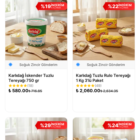
%
19
%
22
İNDİRİM
İNDİRİM
KAÇIRMA
KAÇIRMA
Soğuk Zincir Gönderim
Soğuk Zincir Gönderim
Karlıdağ İskender Tuzlu
Karlıdağ Tuzlu Rulo Tereyağı
Tereyağı 750 gr
1 Kg 3'lü Paket
(
18
)
(
49
)
₺
580.00
₺
2,060.00
₺
716.85
₺
2,634.35
Sepete Ekle
Sepete Ekle
%
29
%
24
İNDİRİM
İNDİRİM
KAÇIRMA
KAÇIRMA