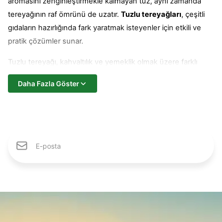
aromasını zenginleştirmekle kalmayan tuz, aynı zamanda
tereyağının raf ömrünü de uzatır.
Tuzlu tereyağları
, çeşitli
gıdaların hazırlığında fark yaratmak isteyenler için etkili ve
pratik çözümler sunar.
Tuzlu tereyağı, kahvaltılık ve yemeklik olmak üzere farklı
şekillerde tüketime elverişlidir.
Daha Fazla Göster
Sade haliyle ekmeğe sürüldüğünde, ağızda mükemmel bir
tat bırakır. Hamur işlerinde ve tatlılarda hem lezzeti hem de
kıvamı dengeler. Soslara yoğunluğunu artırır ve aromasını
Karlıdağ Ailesine Katıl
güçlendirir. Fırın, ızgara ve tencerede pişen yemek tariflerini
eşsiz bir tatla buluşturur.
Ambalaj türlerinin yanı sıra gramaj ya da kilo miktarları da
değişkenlik gösteren ürünler, kova ya da vakumlu
paketlerde yer alır. Herkesin ihtiyacına ve zevkine uygun
çözümler sunan tuzlu tereyağı alternatifleri, tüketicilerin