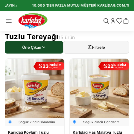
•
LAYIN.
10.000 'DEN FAZLA MUTLU MÜŞTERI KARLIDAG.COM.TR'I TE
Tuzlu Tereyağı
15
ürün
Öne Çıkan
Filtrele
%
23
%
22
İNDİRİM
İNDİRİM
KAÇIRMA
KAÇIRMA
Soğuk Zincir Gönderim
Soğuk Zincir Gönderim
Karlıdağ Köylüm Tuzlu
Karlıdağ Has Malatya Tuzlu