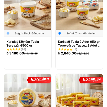
Soğuk Zincir Gönderim
Soğuk Zincir Gönderim
Karlıdağ Köylüm Tuzlu
Karlıdağ Tuzlu 2 Adet 950 gr
Tereyağı 4500 gr
Tereyağı ve Tuzsuz 2 Adet 1
Kg Tereyağı 4'lü Paket
(
86
)
(
14
)
₺
3,180.00
₺
2,840.00
₺
4,456.55
₺
3,715.00
Sepete Ekle
Sepete Ekle
%
29
%
22
İNDİRİM
İNDİRİM
KAÇIRMA
KAÇIRMA