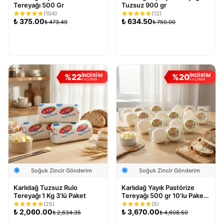
Tereyağı 500 Gr
Tuzsuz 900 gr
(
104
)
(
12
)
₺
375.00
₺
634.50
₺
473.49
₺
750.00
Sepete Ekle
Sepete Ekle
%
22
%
20
İNDİRİM
İNDİRİM
KAÇIRMA
KAÇIRMA
Soğuk Zincir Gönderim
Soğuk Zincir Gönderim
Karlıdağ Tuzsuz Rulo
Karlıdağ Yayık Pastörize
Tereyağı 1 Kg 3'lü Paket
Tereyağı 500 gr 10'lu Paket
5 Kg
(
25
)
(
5
)
₺
2,060.00
₺
3,670.00
₺
2,634.35
₺
4,608.50