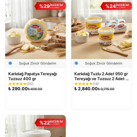
%
29
%
24
İNDİRİM
İNDİRİM
KAÇIRMA
KAÇIRMA
Soğuk Zincir Gönderim
Soğuk Zincir Gönderim
Karlıdağ Papatya Tereyağı
Karlıdağ Tuzlu 2 Adet 950 gr
Tuzsuz 400 gr
Tereyağı ve Tuzsuz 2 Adet 1
Kg Tereyağı 4'lü Paket
(
25
)
(
14
)
₺
290.00
₺
2,840.00
₺
406.00
₺
3,715.00
Sepete Ekle
Sepete Ekle
%
22
İNDİRİM
KAÇIRMA