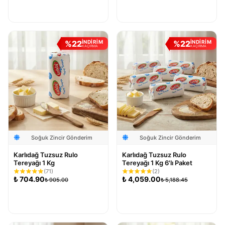
Sepete Ekle
Sepete Ekle
%
22
%
22
İNDİRİM
İNDİRİM
KAÇIRMA
KAÇIRMA
Soğuk Zincir Gönderim
Soğuk Zincir Gönderim
Karlıdağ Tuzsuz Rulo
Karlıdağ Tuzsuz Rulo
Tereyağı 1 Kg
Tereyağı 1 Kg 6'lı Paket
(
71
)
(
2
)
₺
704.90
₺
4,059.00
₺
905.00
₺
5,188.45
Sepete Ekle
Sepete Ekle