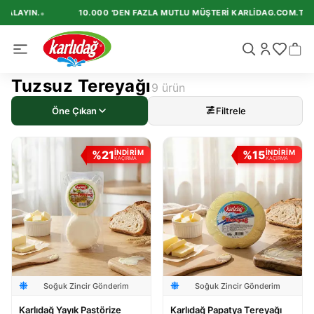
•
ALAYIN.
10.000 'DEN FAZLA MUTLU MÜŞTERI KARLIDAG.COM.TR'I T
Tuzsuz Tereyağı
9
ürün
Öne Çıkan
Filtrele
%
21
%
15
İNDİRİM
İNDİRİM
KAÇIRMA
KAÇIRMA
Soğuk Zincir Gönderim
Soğuk Zincir Gönderim
Karlıdağ Yayık Pastörize
Karlıdağ Papatya Tereyağı