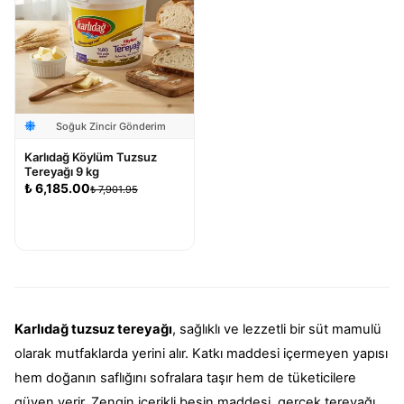
Soğuk Zincir Gönderim
Karlıdağ Köylüm Tuzsuz
Tereyağı 9 kg
₺
6,185.00
₺
7,901.95
Sepete Ekle
Karlıdağ tuzsuz tereyağı
, sağlıklı ve lezzetli bir süt mamulü
olarak mutfaklarda yerini alır. Katkı maddesi içermeyen yapısı
hem doğanın saflığını sofralara taşır hem de tüketicilere
güven verir. Zengin içerikli besin maddesi, gerçek tereyağı