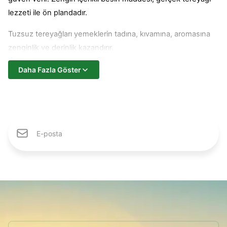
lezzeti ile ön plandadır.
Tuzsuz tereyağları yemeklerin tadına, kıvamına, aromasına
zenginlik ve derinlik kazandırır.
Pilavlardan tatlılara, salatalardan hamur işlerine kadar, geniş
Daha Fazla Göster
kullanım alanına sahiptir. Sosların ve sebze yemeklerinin yanı
sıra etli ya da zeytinyağlı menülerin de vazgeçilmezidir.
Saf ve doğal kıvamı sayesinde kahvaltı sofralarını taçlandıran
Karlıdağ Ailesine Katıl
tuzsuz tereyağı, taze tüketime mükemmel uyum sağlar.
Tazeliğini ve lezzetini her lokmada hissettirir. Süt kokulu mis
gibi aroması, doğadan sofralara taşınan eşsiz bir
armağandır.
İhtiyaçlara uygun ambalaj ve gramaj alternatifleri sunan
tuzsuz tereyağı çeşitleri, küçük ailelerden kalabalık evlere, iş
yeri mutfaklarından üretim ve hizmet sektörlerine kadar