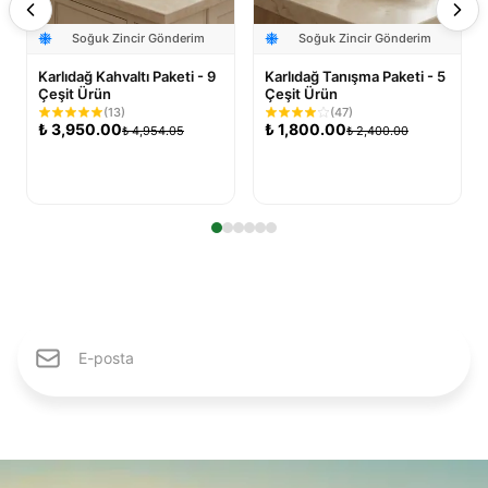
Soğuk Zincir Gönderim
Soğuk Zincir Gönderim
Karlıdağ Kahvaltı Paketi - 9
Karlıdağ Tanışma Paketi - 5
Çeşit Ürün
Çeşit Ürün
(
13
)
(
47
)
₺
3,950.00
₺
1,800.00
₺
4,954.05
₺
2,400.00
Sepete Ekle
Sepete Ekle
Karlıdağ Ailesine Katıl