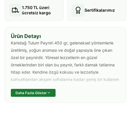
1.750 TL üzeri
Sertifikalarımız
ücretsiz kargo
Ürün Detayı
Karlıdağ Tulum Peyniri 450 gr, geleneksel yöntemlerle
üretilmiş, yoğun aroması ve doğal yapısıyla öne çıkan
özel bir peynirdir. Yöresel lezzetlerin en güzel
örneklerinden biri olan bu peynir, farklı damak tatlarına
hitap eder. Kendine özgü kokusu ve lezzetiyle
kahvaltılardan akşam sofralarına kadar geniş bir kullanım
alanı sunar. Özellikle salatalarda ve meze tabaklarında
Daha Fazla Göster
eşsiz bir tamamlayıcıdır. Sofralarınızın vazgeçilmezi
olacak Karlıdağ Tulum Peyniri, hem lezzeti hem de
doğallığıyla fark yaratır.