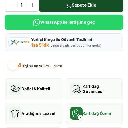
1
Sepete Ekle
WhatsApp ile iletişime geç
Yurtiçi Kargo ile Güvenli Teslimat
1
sa
51
dk
içinde sipariş ver, bugün kargoda!
4
kişi şu an sepete ekledi
Karlıdağ
Doğal & Kaliteli
Güvencesi
Aradığınız Lezzet
Karlıdağ Özeni