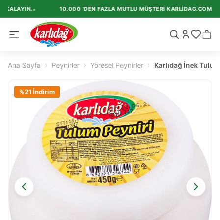
•
AKALAYIN.
10.000 'DEN FAZLA MUTLU MÜŞTERI KARLIDAG.COM.TR'I 
›
›
›
Ana Sayfa
Peynirler
Yöresel Peynirler
Karlıdağ İnek Tulum
%
21
İndirim