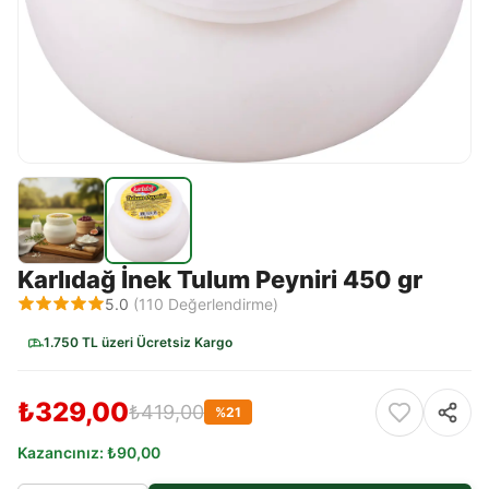
Karlıdağ İnek Tulum Peyniri 450 gr
5.0
(
110
Değerlendirme)
1.750 TL üzeri Ücretsiz Kargo
₺329,00
₺419,00
%
21
Kazancınız:
₺90,00