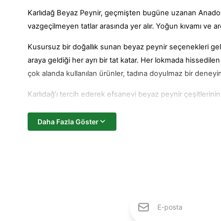
Karlıdağ Beyaz Peynir, geçmişten bugüne uzanan Anadolu’
vazgeçilmeyen tatlar arasında yer alır. Yoğun kıvamı ve ar
Kusursuz bir doğallık sunan beyaz peynir seçenekleri gelen
araya geldiği her ayrı bir tat katar. Her lokmada hissedi
çok alanda kullanılan ürünler, tadına doyulmaz bir deneyi
Karlıdağ’ı tercih ederek efsanevi beyaz peynir çeşitlerini
Karlıdağ Ezine Beyaz Peyniri Nasıl Üreti
Daha Fazla Göster
Karlıdağ beyaz peynir üretiminde uzun yıllara dayanan den
olmazsa olmazı hâline gelir.
Ezine beyaz peyniri üretim süreçleri şöyledir:
Çanakkale Ezine Bölgesi’ndeki geleneksel üretim yönteml
İnek, koyun, keçi sütleri belli oranlarda karıştırılarak 
Klasik beyaz peynir tuz oranı ideal seviyededir. Aşırı tu