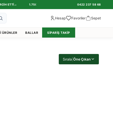
•
H ETTI.
1.750 TL VE ÜZERI ÜCRETSIZ KARGO FIRSATINI YAKALAYIN
0422 237 58 68
Hesap
Favoriler
Sepet
I ÜRÜNLER
BALLAR
SIPARIŞ TAKIP
Sırala
|
Öne Çıkan