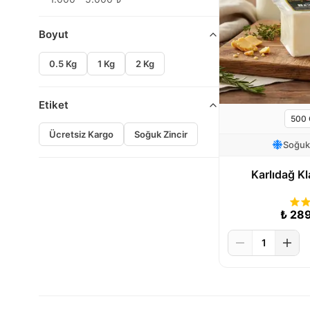
Boyut
0.5 Kg
1 Kg
2 Kg
Etiket
Ücretsiz Kargo
Soğuk Zincir
Soğuk
Karlıdağ K
₺
28
1