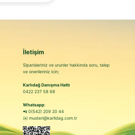
sağlıklı bir tüketim olanağı sunar.
özel bir aromaya sahip olur.
hale gelir.
İletişim
Siparisleriniz ve urunler hakkinda soru, talep
eliği taşır. Bunun yanı sıra beyaz peynir kullanarak,
ve onerileriniz icin;
 Ezine beyaz peynir yer alır.
Karlıdağ Danışma Hattı
m edebilirsiniz.
0422 237 58 68
omates, reyhan gibi malzemelerle hazırlayacağınız bir
Whatsapp
:
 edilen beyaz peynirler ise lezzetin kaynağını keşfetmek
📲
0(542) 209 20 44
✉️
musteri@karlidag.com.tr
la beraber hafif bir menü hazırlayabilirsiniz. Dünya