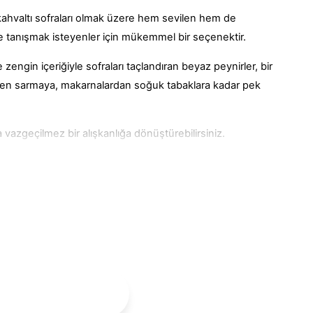
ahvaltı sofraları olmak üzere hem sevilen hem de
yle tanışmak isteyenler için mükemmel bir seçenektir.
engin içeriğiyle sofraları taçlandıran beyaz peynirler, bir
menden sarmaya, makarnalardan soğuk tabaklara kadar pek
a vazgeçilmez bir alışkanlığa dönüştürebilirsiniz.
e birebir aynı lezzette olan ürünler, pek çok sofranın
sunar.
 tek başına bile rahatlıkla tüketebilirsiniz.