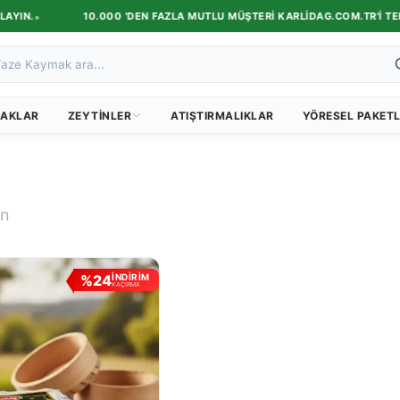
•
YIN.
10.000 'DEN FAZLA MUTLU MÜŞTERI KARLIDAG.COM.TR'I TERCI
AKLAR
ZEYTINLER
ATIŞTIRMALIKLAR
YÖRESEL PAKETL
n
%
24
İNDİRİM
KAÇIRMA