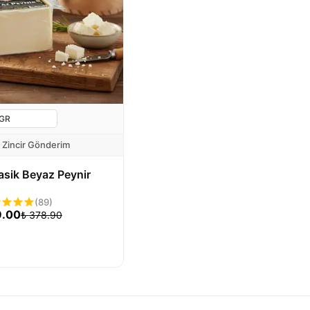
 Zincir Gönderim
lasik Beyaz Peynir
(
89
)
9.00
₺
378.90
Sepete Ekle