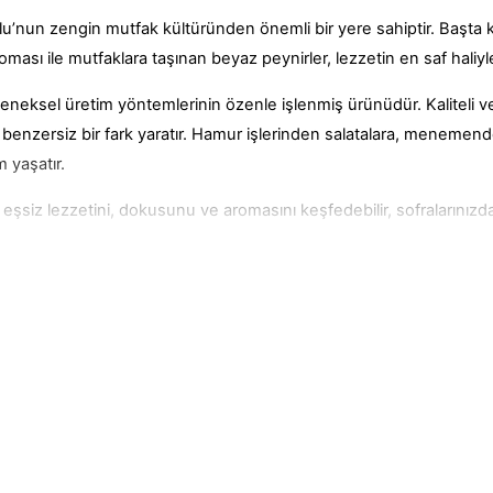
nun zengin mutfak kültüründen önemli bir yere sahiptir. Başta k
oması ile mutfaklara taşınan beyaz peynirler, lezzetin en saf hali
eksel üretim yöntemlerinin özenle işlenmiş ürünüdür. Kaliteli ve z
len benzersiz bir fark yaratır. Hamur işlerinden salatalara, mene
m yaşatır.
n eşsiz lezzetini, dokusunu ve aromasını keşfedebilir, sofralarınızd
lir?
eyime sahiptir. Çanakkale’nin Ezine Bölgesi’ne özgü bu özel ürünl
eriyle üretilen peynirler, beklentileri fazlasıyla aşan bir lezzet 
Karlıdağ Ailesine Katıl
üretilen Ezine beyaz peynir türünde, zengin bir aroma elde edilir.
zlu ya da tuzsuz bir tatla karşı karşıya olmadığınız için beyaz peyniri