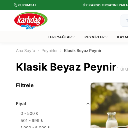
•
ERCIH ETTI.
KURUMSAL
1.750 TL VE ÜZERI ÜCRETSIZ KARGO FIRSATINI YAKALA
TEREYAĞLAR
PEYNIRLER
KAYM
›
›
Ana Sayfa
Peynirler
Klasik Beyaz Peynir
Klasik Beyaz Peynir
1
ürü
Filtrele
Fiyat
0
- 500 ₺
501
- 999 ₺
1.000
- 5.000 ₺