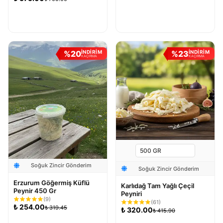
Sepete Ekle
Sepete Ekle
%
20
%
23
İNDİRİM
İNDİRİM
KAÇIRMA
KAÇIRMA
Soğuk Zincir Gönderim
Soğuk Zincir Gönderim
Erzurum Göğermiş Küflü
Karlıdağ Tam Yağlı Çeçil
Peynir 450 Gr
Peyniri
(
9
)
(
61
)
₺
254.00
₺
319.45
₺
320.00
₺
415.90