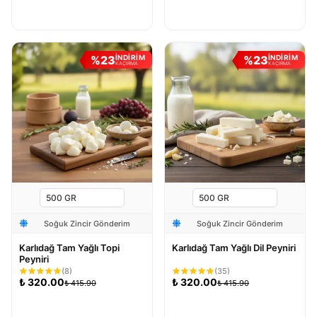
Sepete Ekle
Sepete Ekle
%
23
%
23
İNDİRİM
İNDİRİM
KAÇIRMA
KAÇIRMA
Soğuk Zincir Gönderim
Soğuk Zincir Gönderim
Karlıdağ Tam Yağlı Topi
Karlıdağ Tam Yağlı Dil Peyniri
Peyniri
(
8
)
(
35
)
₺
320.00
₺
320.00
₺
415.90
₺
415.90
Sepete Ekle
Sepete Ekle