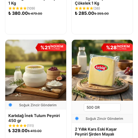
1 Kg
Çökelek 1 Kg
(
109
)
(
36
)
₺
380.00
₺
285.00
₺
479.00
₺
355.00
Sepete Ekle
Sepete Ekle
%
21
%
28
İNDİRİM
İNDİRİM
KAÇIRMA
KAÇIRMA
Soğuk Zincir Gönderim
Karlıdağ İnek Tulum Peyniri
Soğuk Zincir Gönderim
450 gr
(
111
)
2 Yıllık Kars Eski Kaşar
₺
329.00
₺
419.00
Peyniri Şirden Mayalı