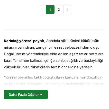
1
2
Karlıdağ yöresel peynir
, Anadolu süt ürünleri kültürünün
mirasını barındıran, zengin bir lezzet yelpazesinden oluşur.
Doğal üretim yöntemleriyle elde edilen eşsiz tatları sofralara
taşır. Tamamen katkısız içeriğe sahip, sağlıklı ve besleyiciliği
yüksek ürünler, tüketicilerin tercih önceliğine yerleşir.
Yöresel peynirler, farklı coğrafyaların kendine has doğallığını
ve benzersiz dokusunu yansıtarak hem kahvaltıların hem de
yemeklerin vazgeçilmezi olur. Aroması ve kıvamıyla
Daha Fazla Göster
mutfaklara gurme dokunuşlar getirir.
Karlıdağ markası, geleneksel peynir kültürünün özgün