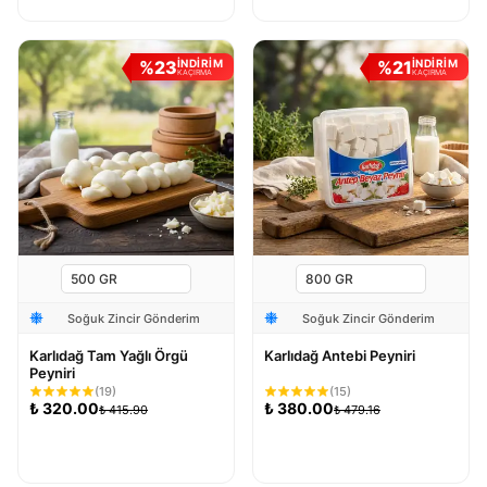
%
23
%
21
İNDİRİM
İNDİRİM
KAÇIRMA
KAÇIRMA
Soğuk Zincir Gönderim
Soğuk Zincir Gönderim
Karlıdağ Tam Yağlı Örgü
Karlıdağ Antebi Peyniri
Peyniri
(
19
)
(
15
)
₺
320.00
₺
380.00
₺
415.90
₺
479.16
Sepete Ekle
Sepete Ekle