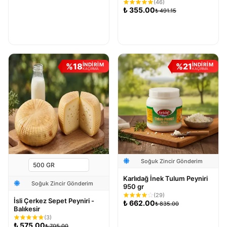
(
46
)
₺
355.00
₺
491.15
Sepete Ekle
Sepete Ekle
%
18
%
21
İNDİRİM
İNDİRİM
KAÇIRMA
KAÇIRMA
Soğuk Zincir Gönderim
Karlıdağ İnek Tulum Peyniri
Soğuk Zincir Gönderim
950 gr
(
29
)
İsli Çerkez Sepet Peyniri -
₺
662.00
₺
835.00
Balıkesir
(
3
)
₺
575.00
₺
705.00