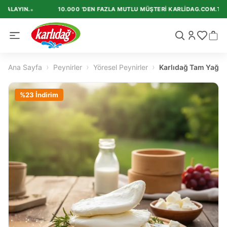
•
KALAYIN.
10.000 'DEN FAZLA MUTLU MÜŞTERI KARLIDAG.COM.TR'I T
›
›
›
Ana Sayfa
Peynirler
Yöresel Peynirler
Karlıdağ Tam Yağlı 
%
23
İndirim