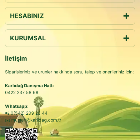
HESABINIZ
KURUMSAL
İletişim
Siparisleriniz ve urunler hakkinda soru, talep ve onerileriniz icin;
Karlıdağ Danışma Hattı
0422 237 58 68
Whatsapp
:
📲
0(542) 209 20 44
✉️
musteri@karlidag.com.tr