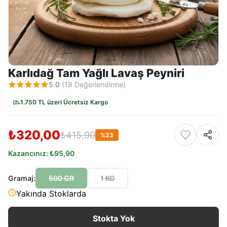
Karlıdağ Tam Yağlı Lavaş Peyniri
5.0
(
18
Değerlendirme)
1.750 TL üzeri Ücretsiz Kargo
₺320,00
₺415,90
%
23
Kazancınız:
₺95,90
Gramaj
:
500 GR
1 KG
Yakında Stoklarda
Stokta Yok