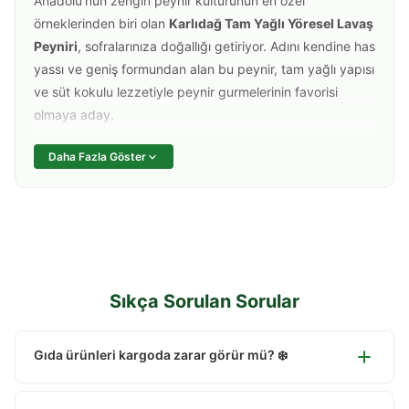
Anadolu'nun zengin peynir kültürünün en özel
örneklerinden biri olan
Karlıdağ Tam Yağlı Yöresel Lavaş
Peyniri
, sofralarınıza doğallığı getiriyor. Adını kendine has
yassı ve geniş formundan alan bu peynir, tam yağlı yapısı
ve süt kokulu lezzetiyle peynir gurmelerinin favorisi
olmaya aday.
Pastörize inek sütünden, geleneksel yöntemlere sadık
Daha Fazla Göster
kalınarak üretilen Lavaş Peyniri; az tuzlu yapısı, esnek
dokusu ve ağızda dağılan kıvamıyla fark yaratır. İster
dilimleyerek kahvaltılarda tüketin, ister tost ve
sandviçlerinize lezzet katın; her haliyle damaklarda iz
bırakır.
Sıkça Sorulan Sorular
Neden Karlıdağ Lavaş Peyniri?
Yöresel Miras:
Bölgesel peynir yapım teknikleriyle
Gıda ürünleri kargoda zarar görür mü? ❄️
üretilen, market raflarında zor bulunan otantik bir tattır.
Hayır, özel gıda ambalajlarımız ve termosifonlu kargo
Esnek ve Yumuşak Doku:
Lifli yapısı ve yumuşaklığı