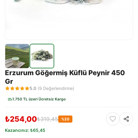
Erzurum Göğermiş Küflü Peynir 450
Gr
5.0
(
9
Değerlendirme)
1.750 TL üzeri Ücretsiz Kargo
₺254,00
₺319,45
%
20
Kazancınız:
₺65,45