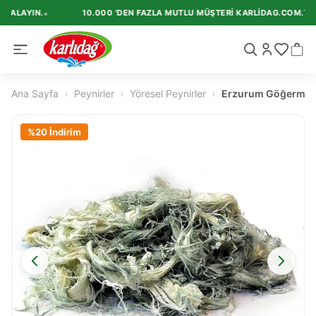
•
KALAYIN.
10.000 'DEN FAZLA MUTLU MÜŞTERI KARLIDAG.COM.TR'I T
›
›
›
Ana Sayfa
Peynirler
Yöresel Peynirler
Erzurum Göğermiş K
%
20
İndirim