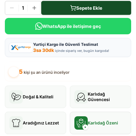
1
Sepete Ekle
WhatsApp ile iletişime geç
Yurtiçi Kargo ile Güvenli Teslimat
3
sa
30
dk
içinde sipariş ver, bugün kargoda!
5
kişi şu an ürünü inceliyor
Karlıdağ
Doğal & Kaliteli
Güvencesi
Aradığınız Lezzet
Karlıdağ Özeni