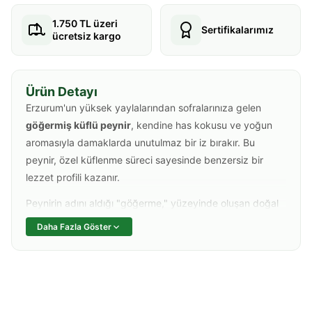
1.750 TL üzeri
Sertifikalarımız
ücretsiz kargo
Ürün Detayı
Erzurum'un yüksek yaylalarından sofralarınıza gelen
göğermiş küflü peynir
, kendine has kokusu ve yoğun
aromasıyla damaklarda unutulmaz bir iz bırakır. Bu
peynir, özel küflenme süreci sayesinde benzersiz bir
lezzet profili kazanır.
Peynirin adını aldığı "göğerme," yüzeyinde oluşan doğal
küflere denir. Bu küfler, peynirin olgunlaşma sürecinin en
Daha Fazla Göster
önemli parçasıdır. Yalnızca doğal ve katkısız süt
kullanılarak yapılan bu peynir, Erzurum'un serin ikliminde
uzun süre olgunlaştırılarak ideal tadına ulaşır.
Kahvaltı sofralarınızdan peynir tabaklarına, salatalardan