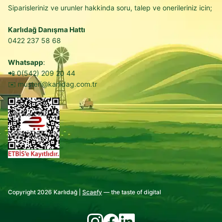
Siparisleriniz ve urunler hakkinda soru, talep ve onerileriniz icin;
Karlıdağ Danışma Hattı
0422 237 58 68
Whatsapp
:
📲
0(542) 209 20 44
✉️
musteri@karlidag.com.tr
Copyright 2026 Karlıdağ |
Scaefy
— the taste of digital