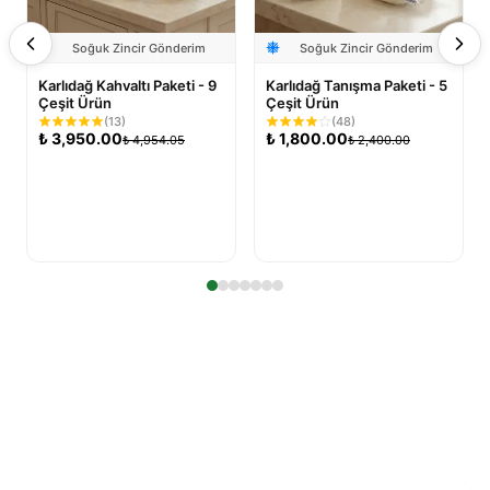
Soğuk Zincir Gönderim
Soğuk Zincir Gönderim
Karlıdağ Kahvaltı Paketi - 9
Karlıdağ Tanışma Paketi - 5
Çeşit Ürün
Çeşit Ürün
(
13
)
(
48
)
₺
3,950.00
₺
1,800.00
₺
4,954.05
₺
2,400.00
Sepete Ekle
Sepete Ekle
Karlıdağ Ailesine Katıl