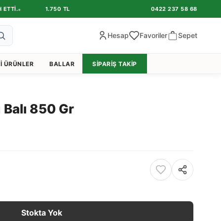
•
•
I.
1.750 TL VE ÜZERI ÜCRETSIZ KARGO FIRSATINI YAKALAYIN.
0422 237 58 68
Hesap
Favoriler
Sepet
I ÜRÜNLER
BALLAR
SIPARIŞ TAKIP
Balı 850 Gr
Stokta Yok