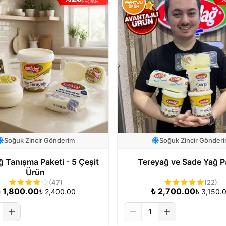
KAÇIRMA
AVANTAJLI
ÜRÜN
Soğuk Zincir Gönderim
Soğuk Zincir Gönder
ğ Tanışma Paketi - 5 Çeşit
Tereyağ ve Sade Yağ P
Ürün
(
47
)
(
22
)
₺
1,800.00
₺
2,700.00
₺
2,400.00
₺
3,150.
1
Sepete Ekle
Sepete