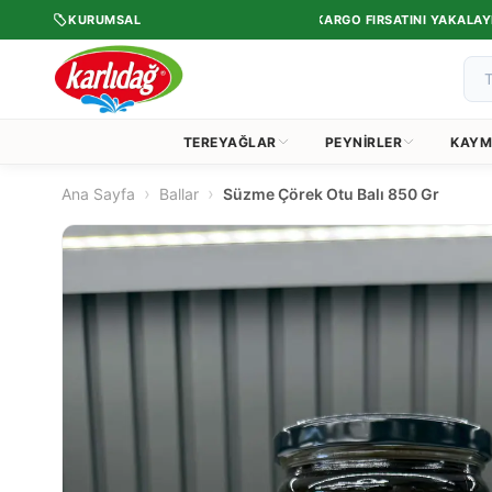
•
•
ETTI.
KURUMSAL
1.750 TL VE ÜZERI ÜCRETSIZ KARGO FIRSATINI YAKALAYIN.
TEREYAĞLAR
PEYNIRLER
KAYM
›
›
Ana Sayfa
Ballar
Süzme Çörek Otu Balı 850 Gr