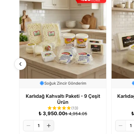
KAÇIRMA
Soğuk Zincir Gönderim
Karlıdağ Kahvaltı Paketi - 9 Çeşit
Karlıda
Ürün
(
13
)
₺
3,950.00
₺
4,954.05
1
1
Sepete Ekle