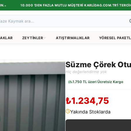
10.000 'DEN FAZLA MUTLU MÜŞTERI KARLIDAG.COM.TR'I TERCIH ETT
AKLAR
ZEYTINLER
ATIŞTIRMALIKLAR
YÖRESEL PAKETL
Süzme Çörek Otu 
Hiç değerlendirme yok
1.750 TL üzeri Ücretsiz Kargo
₺1.234,75
Yakında Stoklarda