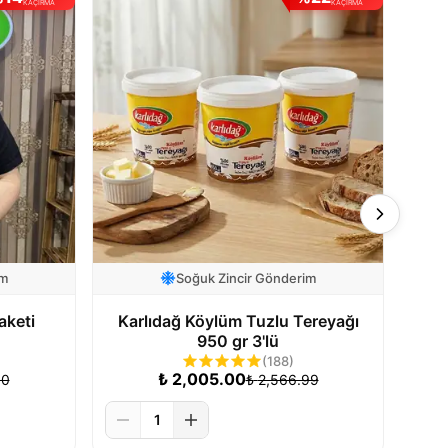
KAÇIRMA
KAÇIRMA
im
Soğuk Zincir Gönderim
aketi
Karlıdağ Köylüm Tuzlu Tereyağı
Kar
950 gr 3'lü
(
188
)
₺
2,005.00
00
₺
2,566.99
1
 Ekle
Sepete Ekle