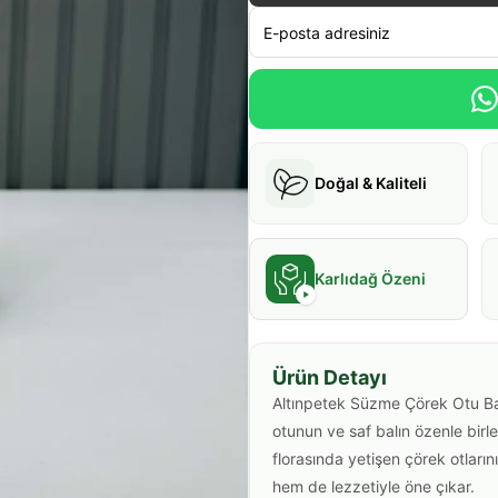
Doğal & Kaliteli
Karlıdağ Özeni
Ürün Detayı
Altınpetek Süzme Çörek Otu Bal
otunun ve saf balın özenle bir
florasında yetişen çörek otların
hem de lezzetiyle öne çıkar.