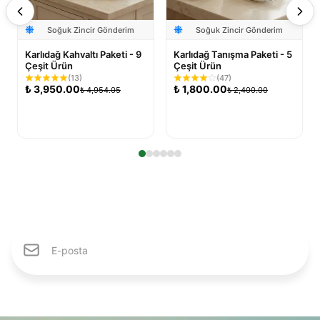
Soğuk Zincir Gönderim
Soğuk Zincir Gönderim
Karlıdağ Kahvaltı Paketi - 9
Karlıdağ Tanışma Paketi - 5
Çeşit Ürün
Çeşit Ürün
(
13
)
(
47
)
₺
3,950.00
₺
1,800.00
₺
4,954.05
₺
2,400.00
Sepete Ekle
Sepete Ekle
Karlıdağ Ailesine Katıl