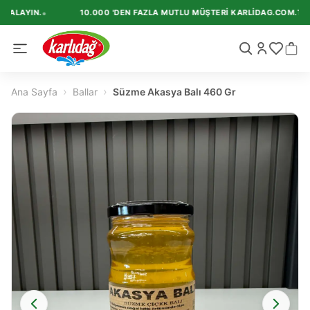
•
KALAYIN.
10.000 'DEN FAZLA MUTLU MÜŞTERI KARLIDAG.COM.TR'I T
›
›
Ana Sayfa
Ballar
Süzme Akasya Balı 460 Gr