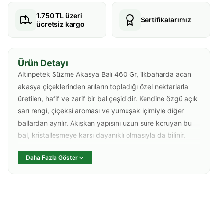
1.750 TL üzeri
Sertifikalarımız
ücretsiz kargo
Ürün Detayı
Altınpetek Süzme Akasya Balı 460 Gr, ilkbaharda açan
akasya çiçeklerinden arıların topladığı özel nektarlarla
üretilen, hafif ve zarif bir bal çeşididir. Kendine özgü açık
sarı rengi, çiçeksi aroması ve yumuşak içimiyle diğer
ballardan ayrılır. Akışkan yapısını uzun süre koruyan bu
bal, kristalleşmeye karşı dayanıklı olmasıyla da bilinir.
Akasya balı, sindirimi kolay yapısı ve düşük glisemik
Daha Fazla Göster
indeksiyle hem çocuklar hem de yetişkinler tarafından
rahatlıkla tüketilebilir. Yüksek fruktoz oranı sayesinde
doğal bir enerji kaynağı sunarken, mide dostu içeriği ile
sindirim sistemini zorlamaz. Sabah kahvaltılarında bir tatlı
kaşığı bal ile güne zinde başlamak mümkündür.