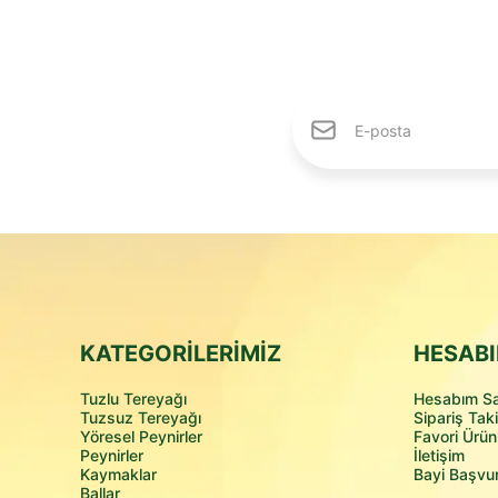
KATEGORİLERİMİZ
HESABI
Tuzlu Tereyağı
Hesabım Sa
Tuzsuz Tereyağı
Sipariş Taki
Yöresel Peynirler
Favori Ürün
Peynirler
İletişim
Kaymaklar
Bayi Başvu
Ballar