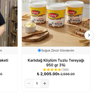
im
Soğuk Zincir Gönderim
aketi
Karlıdağ Köylüm Tuzlu Tereyağı
Kar
950 gr 3'lü
(
188
)
₺
2,005.00
00
₺
2,566.99
1
 Ekle
Sepete Ekle