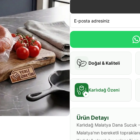
Doğal & Kaliteli
Karlıdağ Özeni
Ürün Detayı
Karlıdağ Malatya Dana Sucuk –
Malatya'nın bereketli toprakların