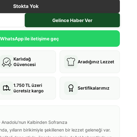
Stokta Yok
Gelince Haber Ver
WhatsApp ile iletişime geç
Karlıdağ
Aradığınız Lezzet
Güvencesi
1.750 TL üzeri
Sertifikalarımız
ücretsiz kargo
 Anadolu'nun Kalbinden Sofranıza
da, yılların birikimiyle şekillenen bir lezzet geleneği var.