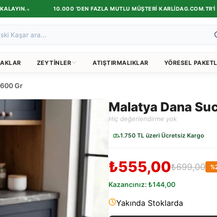
•
AYIN.
10.000 'DEN FAZLA MUTLU MÜŞTERI KARLIDAG.COM.TR'I TERC
AKLAR
ZEYTINLER
ATIŞTIRMALIKLAR
YÖRESEL PAKETL
-600 Gr
Malatya Dana Su
Hiç değerlendirme yok
1.750 TL üzeri Ücretsiz Kargo
₺555,00
₺699,00
%
Kazancınız:
₺144,00
Yakında Stoklarda