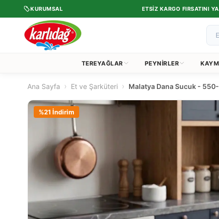
•
ERCIH ETTI.
KURUMSAL
1.750 TL VE ÜZERI ÜCRETSIZ KARGO FIRSATINI YAKAL
TEREYAĞLAR
PEYNIRLER
KAYM
›
›
Ana Sayfa
Et ve Şarküteri
Malatya Dana Sucuk - 550
%
21
İndirim