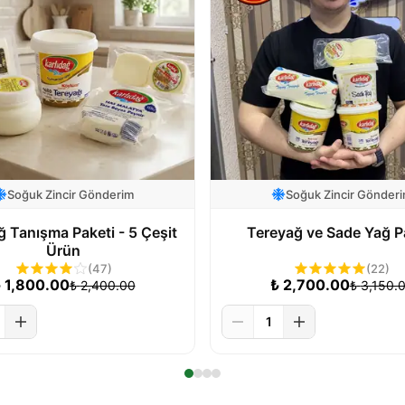
Soğuk Zincir Gönderim
Soğuk Zincir Gönder
ğ Tanışma Paketi - 5 Çeşit
Tereyağ ve Sade Yağ P
Ürün
(
47
)
(
22
)
₺
1,800.00
₺
2,700.00
₺
2,400.00
₺
3,150.
1
Sepete Ekle
Sepete