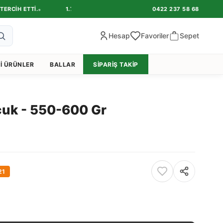
•
IH ETTI.
1.750 TL VE ÜZERI ÜCRETSIZ KARGO FIRSATINI YAKALAYIN
0422 237 58 68
Hesap
Favoriler
Sepet
I ÜRÜNLER
BALLAR
SIPARIŞ TAKIP
cuk - 550-600 Gr
21