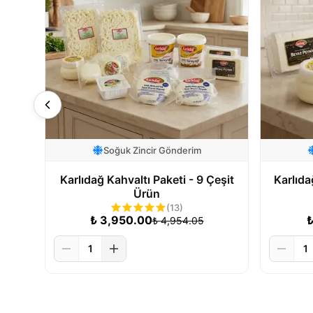
Soğuk Zincir Gönderim
Karlıdağ Kahvaltı Paketi - 9 Çeşit
Karlıda
Ürün
(
13
)
₺
3,950.00
₺
4,954.05
1
1
Sepete Ekle