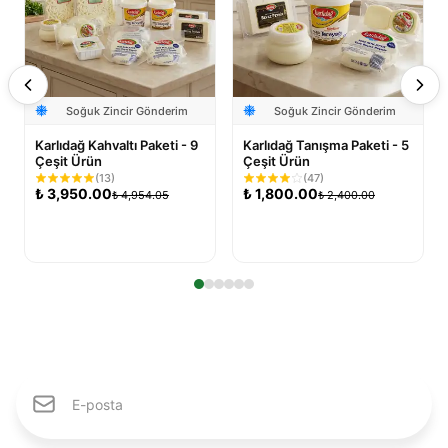
Soğuk Zincir Gönderim
Soğuk Zincir Gönderim
Karlıdağ Kahvaltı Paketi - 9
Karlıdağ Tanışma Paketi - 5
Çeşit Ürün
Çeşit Ürün
(
13
)
(
47
)
₺
3,950.00
₺
1,800.00
₺
4,954.05
₺
2,400.00
Sepete Ekle
Sepete Ekle
Karlıdağ Ailesine Katıl