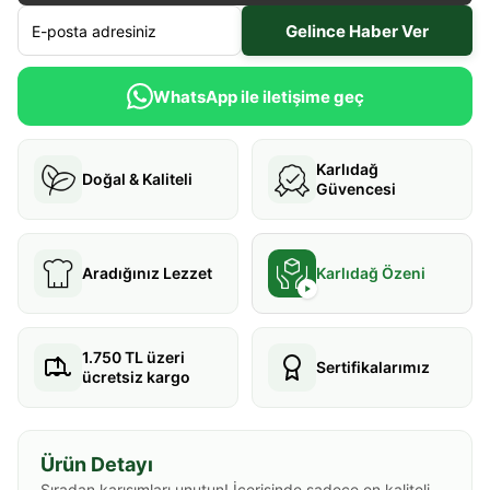
Gelince Haber Ver
WhatsApp ile iletişime geç
Karlıdağ
Doğal & Kaliteli
Güvencesi
Aradığınız Lezzet
Karlıdağ Özeni
1.750 TL üzeri
Sertifikalarımız
ücretsiz kargo
Ürün Detayı
Sıradan karışımları unutun! İçerisinde sadece en kaliteli