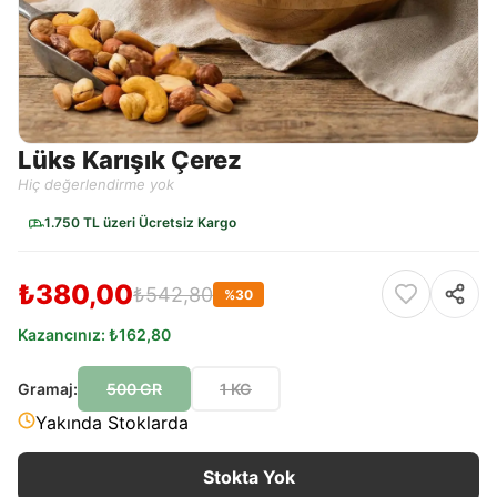
Lüks Karışık Çerez
Hiç değerlendirme yok
1.750 TL üzeri Ücretsiz Kargo
₺380,00
₺542,80
%
30
Kazancınız:
₺162,80
Gramaj
:
500 GR
1 KG
Yakında Stoklarda
Stokta Yok