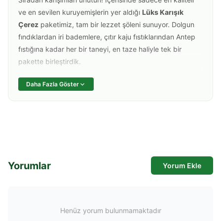
ve en sevilen kuruyemişlerin yer aldığı
Lüks Karışık
Çerez
paketimiz, tam bir lezzet şöleni sunuyor. Dolgun
fındıklardan iri bademlere, çıtır kaju fıstıklarından Antep
fıstığına kadar her bir taneyi, en taze haliyle tek bir
pakette birleştirdik.
Daha Fazla Göster
Lüks Karışımımızın İçinde Sizi Neler Bekliyor?
Efsanevi Dörtlü:
En kaliteli A.fıstığı, iri boy kaju, Y.Fıstığı
taptaze badem içi ve Giresun kalite kavrulmuş fındık.
Dolgu Maddesi İçermez:
Karışımımızda lezzeti
gölgeleyecek leblebi veya düşük maliyetli yan ürünler
bulunmaz; sadece lüks ve premium yemişler yer alır.
Yorumlar
Yorum Ekle
Usta İşi Kavurma:
Her yemişin kendine has kavurma
derecesine dikkat edilerek, tazeliklerini ve aromalarını en
üst seviyeye çıkaracak şekilde hazırlanmıştır.
Şık ve Sağlıklı Sunum:
İster misafirlerinize en kaliteli
Henüz yorum bulunmamaktadır