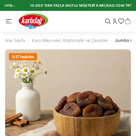
•
LAYIN.
10.000 'DEN FAZLA MUTLU MÜŞTERI KARLIDAG.COM.TR'I TER
›
›
Ana Sayfa
Kuru Meyveler, Atıştırmalık ve Çerezler
Jumbo Gün
%
17
İndirim