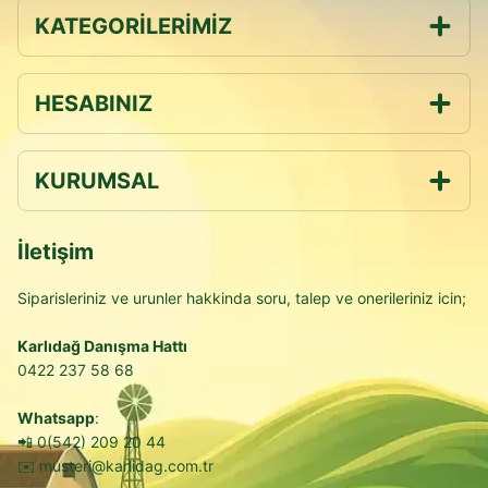
KATEGORİLERİMİZ
HESABINIZ
KURUMSAL
İletişim
Siparisleriniz ve urunler hakkinda soru, talep ve onerileriniz icin;
Karlıdağ Danışma Hattı
0422 237 58 68
Whatsapp
:
📲
0(542) 209 20 44
✉️
musteri@karlidag.com.tr