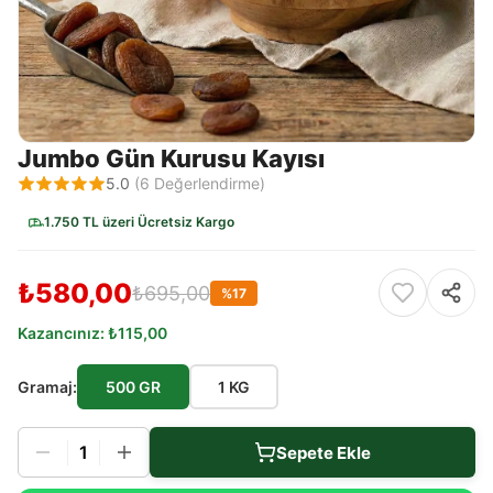
Jumbo Gün Kurusu Kayısı
5.0
(
6
Değerlendirme)
1.750 TL üzeri Ücretsiz Kargo
₺580,00
₺695,00
%
17
Kazancınız:
₺115,00
Gramaj
:
500 GR
1 KG
1
Sepete Ekle