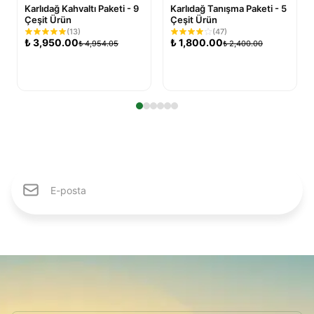
Karlıdağ Kahvaltı Paketi - 9
Karlıdağ Tanışma Paketi - 5
Çeşit Ürün
Çeşit Ürün
(
13
)
(
47
)
₺
3,950.00
₺
1,800.00
₺
4,954.05
₺
2,400.00
Sepete Ekle
Sepete Ekle
Karlıdağ Ailesine Katıl