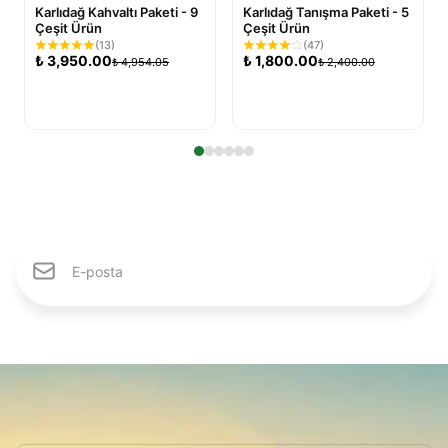
Karlıdağ Kahvaltı Paketi - 9
Karlıdağ Tanışma Paketi - 5
Çeşit Ürün
Çeşit Ürün
(
13
)
(
47
)
₺
3,950.00
₺
1,800.00
₺
4,954.05
₺
2,400.00
Sepete Ekle
Sepete Ekle
Karlıdağ Ailesine Katıl