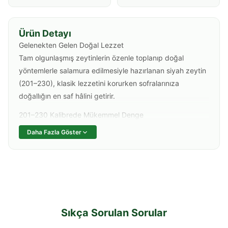
Ürün Detayı
Gelenekten Gelen Doğal Lezzet
Tam olgunlaşmış zeytinlerin özenle toplanıp doğal
yöntemlerle salamura edilmesiyle hazırlanan siyah zeytin
(201–230), klasik lezzetini korurken sofralarınıza
doğallığın en saf hâlini getirir.
201–230 Kalibrede Mükemmel Denge
Orta-iri taneli yapısıyla hem yumuşaklığı hem de dolgun
Daha Fazla Göster
tadı bir arada sunan bu zeytin, dengeli tuz oranı ve
parlak görüntüsüyle damaklarda kalıcı bir iz bırakır. Her
tanesi aynı özenle seçilmiştir.
Her Sofraya Yakışan Klasik Tat
Kahvaltılarda, salatalarda ve meze tabaklarında rahatlıkla
kullanılabilen siyah zeytin, zeytinyağı ve baharatlarla
Sıkça Sorulan Sorular
birleştiğinde mükemmel bir uyum yakalar. Günün her