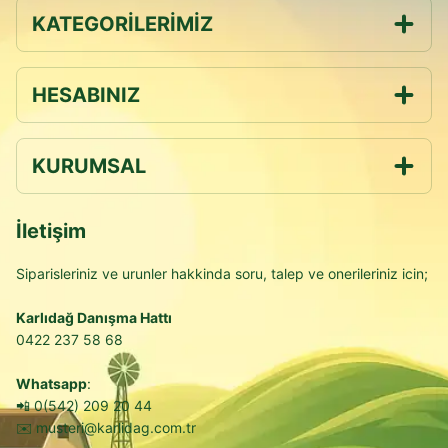
KATEGORİLERİMİZ
HESABINIZ
KURUMSAL
İletişim
Siparisleriniz ve urunler hakkinda soru, talep ve onerileriniz icin;
Karlıdağ Danışma Hattı
0422 237 58 68
Whatsapp
:
📲
0(542) 209 20 44
✉️
musteri@karlidag.com.tr