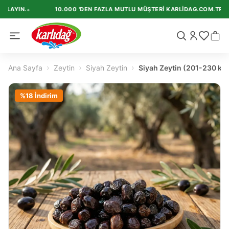
•
ALAYIN.
10.000 'DEN FAZLA MUTLU MÜŞTERI KARLIDAG.COM.TR'I TE
›
›
›
Ana Sayfa
Zeytin
Siyah Zeytin
Siyah Zeytin (201-230 kal
%
18
İndirim