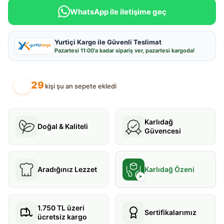
WhatsApp ile iletişime geç
Yurtiçi Kargo ile Güvenli Teslimat
Pazartesi
11:00
'a kadar sipariş ver, pazartesi kargoda!
29
kişi şu an sepete ekledi
Karlıdağ
Doğal & Kaliteli
Güvencesi
Aradığınız Lezzet
Karlıdağ Özeni
1.750 TL üzeri
Sertifikalarımız
ücretsiz kargo