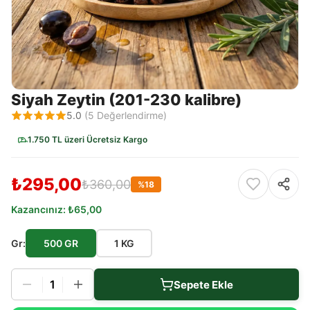
Siyah Zeytin (201-230 kalibre)
5.0
(
5
Değerlendirme)
1.750 TL üzeri Ücretsiz Kargo
₺295,00
₺360,00
%
18
Kazancınız:
₺65,00
Gr
:
500 GR
1 KG
1
Sepete Ekle