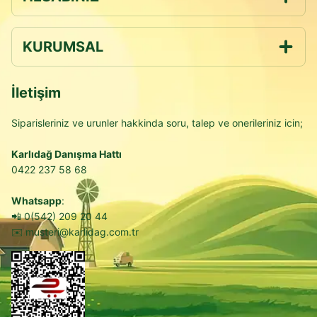
KURUMSAL
İletişim
Siparisleriniz ve urunler hakkinda soru, talep ve onerileriniz icin;
Karlıdağ Danışma Hattı
0422 237 58 68
Whatsapp
:
📲
0(542) 209 20 44
✉️
musteri@karlidag.com.tr