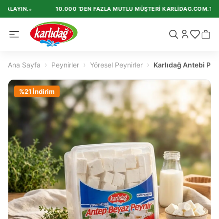
•
KALAYIN.
10.000 'DEN FAZLA MUTLU MÜŞTERI KARLIDAG.COM.TR'I T
›
›
›
Ana Sayfa
Peynirler
Yöresel Peynirler
Karlıdağ Antebi Pey
%
21
İndirim