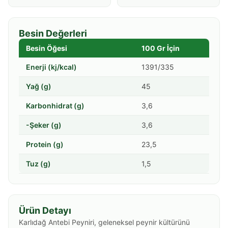
Besin Değerleri
Besin Öğesi
100 Gr İçin
Enerji (kj/kcal)
1391/335
Yağ (g)
45
Karbonhidrat (g)
3,6
-Şeker (g)
3,6
Protein (g)
23,5
Tuz (g)
1,5
Ürün Detayı
Karlıdağ Antebi Peyniri, geleneksel peynir kültürünü