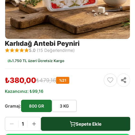
Karlıdağ Antebi Peyniri
5.0
(
15
Değerlendirme)
1.750 TL üzeri Ücretsiz Kargo
₺380,00
₺479,16
%
21
Kazancınız:
₺99,16
Gramaj
:
800 GR
3 KG
1
Sepete Ekle