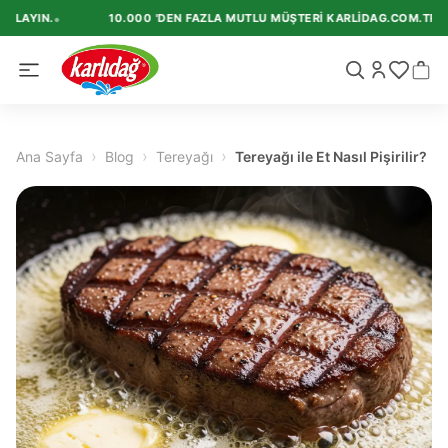
•
LAYIN.
10.000 'DEN FAZLA MUTLU MÜŞTERI KARLIDAG.COM.TR'I TE
›
›
›
Ana Sayfa
Blog
Tereyağı
Tereyağı ile Et Nasıl Pişirilir?