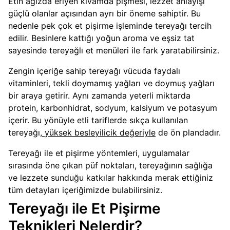
Etin ağızda eriyen kıvamda pişmesi, lezzet anlayışı
güçlü olanlar açısından ayrı bir öneme sahiptir. Bu
nedenle pek çok et pişirme işleminde tereyağı tercih
edilir. Besinlere kattığı yoğun aroma ve eşsiz tat
sayesinde tereyağlı et menüleri ile fark yaratabilirsiniz.
Zengin içeriğe sahip tereyağı vücuda faydalı
vitaminleri, tekli doymamış yağları ve doymuş yağları
bir araya getirir. Aynı zamanda yeterli miktarda
protein, karbonhidrat, sodyum, kalsiyum ve potasyum
içerir. Bu yönüyle etli tariflerde sıkça kullanılan
tereyağı,
yüksek besleyilicik değeriyle
de ön plandadır.
Tereyağı ile et pişirme yöntemleri, uygulamalar
sırasında öne çıkan püf noktaları, tereyağının sağlığa
ve lezzete sunduğu katkılar hakkında merak ettiğiniz
tüm detayları içeriğimizde bulabilirsiniz.
Tereyağı ile Et Pişirme
Teknikleri Nelerdir?